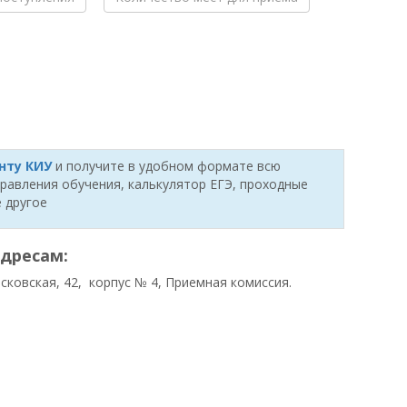
нту КИУ
и получите в удобном формате всю
равления обучения, калькулятор ЕГЭ, проходные
 другое
адресам:
осковская, 42, корпус № 4, Приемная комиссия.