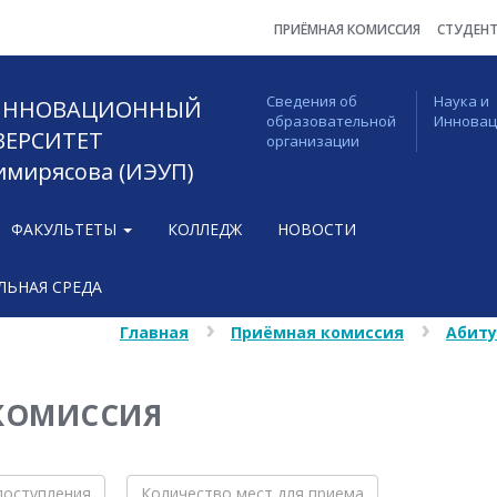
ПРИЁМНАЯ КОМИССИЯ
СТУДЕН
Сведения об
Наука и
 ИННОВАЦИОННЫЙ
образовательной
Иннова
ВЕРСИТЕТ
организации
Тимирясова (ИЭУП)
ФАКУЛЬТЕТЫ
КОЛЛЕДЖ
НОВОСТИ
ЬНАЯ СРЕДА
Главная
Приёмная комиссия
Абит
КОМИССИЯ
поступления
Количество мест для приема