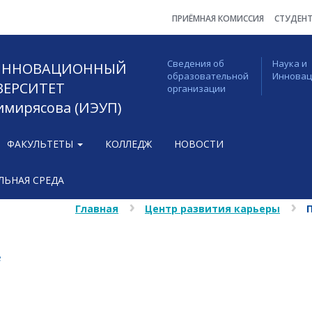
ПРИЁМНАЯ КОМИССИЯ
СТУДЕН
Сведения об
Наука и
 ИННОВАЦИОННЫЙ
образовательной
Иннова
ВЕРСИТЕТ
организации
Тимирясова (ИЭУП)
ФАКУЛЬТЕТЫ
КОЛЛЕДЖ
НОВОСТИ
ЬНАЯ СРЕДА
Главная
Центр развития карьеры
е