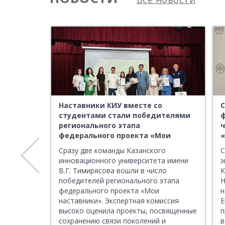
 России
Наставники КИУ вместе со
С
студентами стали победителями
ф
вершён
регионального этапа
федерального проекта «Мои
наставники»
ате
Сразу две команды Казанского
С
ервый день
инновационного университета имени
э
ю по
В.Г. Тимирясова вошли в число
К
овёл
победителей регионального этапа
Н
едущий
федерального проекта «Мои
н
итель
наставники». Экспертная комиссия
Е
ния
высоко оценила проекты, посвященные
п
ления ФНС
сохранению связи поколений и
в