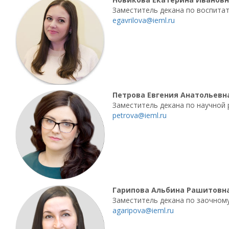
Заместитель декана по воспита
egavrilova@ieml.ru
Петрова Евгения Анатольевн
Заместитель декана по научной р
petrova@ieml.ru
Гарипова Альбина Рашитовн
Заместитель декана по заочном
agaripova@ieml.ru