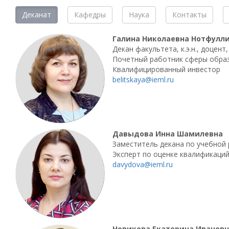
Деканат
Кафедры
Наука
Контакты
Галина Николаевна Нотфулл
Декан факультета, к.э.н., доцент,
Почетный работник сферы обра
Квалифицированный инвестор
belitskaya@ieml.ru
Давыдова Инна Шамилевна
Заместитель декана по учебной р
Эксперт по оценке квалификаци
davydova@ieml.ru
Новикова Екатерина Иванов