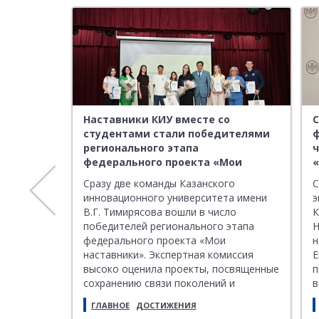
 России
Наставники КИУ вместе со
С
студентами стали победителями
ф
вершён
регионального этапа
федерального проекта «Мои
наставники»
ате
Сразу две команды Казанского
С
ервый день
инновационного университета имени
э
ю по
В.Г. Тимирясова вошли в число
К
овёл
победителей регионального этапа
Н
едущий
федерального проекта «Мои
н
итель
наставники». Экспертная комиссия
Е
ния
высоко оценила проекты, посвященные
п
ления ФНС
сохранению связи поколений и
в
патриотическому воспитанию
Р
ГЛАВНОЕ
ДОСТИЖЕНИЯ
молодежи, а также эффективную