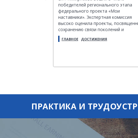
тва. Её провёл
победителей регионального этапа
арович, ведущий
федерального проекта «Мои
т и заместитель
наставники». Экспертная комиссия
 обеспечения
высоко оценила проекты, посвящен
тва Управления ФНС
сохранению связи поколений и
патриотическому воспитанию
ФТ
ГЛАВНОЕ
ДОСТИЖЕНИЯ
молодежи, а также эффективную
совместную работу наставников и
студентов.
ПРАКТИКА И ТРУДОУСТ