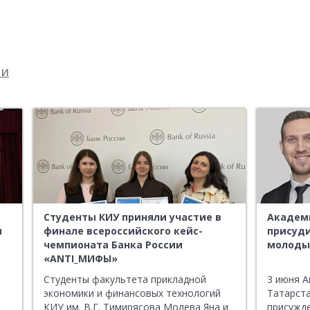
ти
Студенты КИУ приняли участие в
Академи
и
финале всероссийского кейс-
присуд
чемпионата Банка России
молоды
«ANTI_МИФЫ»
Студенты факультета прикладной
3 июня А
экономики и финансовых технологий
Татарста
КИУ им. В.Г. Тимирясова Молева Яна и
присужде