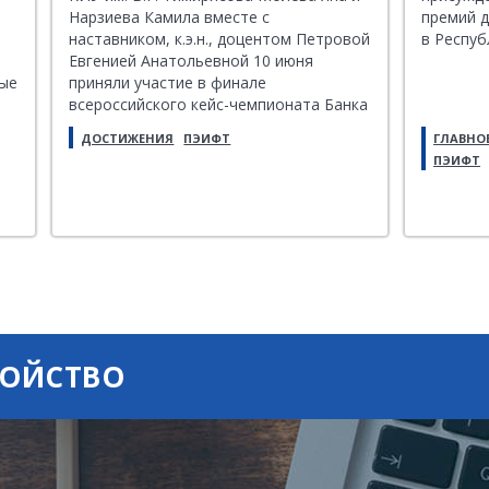
Нарзиева Камила вместе с
премий 
наставником, к.э.н., доцентом Петровой
в Респуб
Евгенией Анатольевной 10 июня
ные
приняли участие в финале
всероссийского кейс-чемпионата Банка
России «ANTI_МИФЫ».
ДОСТИЖЕНИЯ
ПЭИФТ
ГЛАВНО
ПЭИФТ
РОЙСТВО