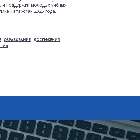
для поддержки молодых учёных
работ молодежи по эконо
лике Татарстан 2026 года.
организованного Вольным
экономическим обществом
(ВЭО России).
Е
ОБРАЗОВАНИЕ
ДОСТИЖЕНИЯ
ГЛАВНОЕ
ДОСТИЖЕНИЯ
ПЭ
ПИП
СТУДЕНЧЕСТВО