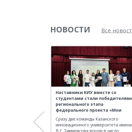
НОВОСТИ
Все новос
екта УФНС России
Наставники КИУ вместе со
атарстан
студентами стали победителям
пешно завершён
регионального этапа
федерального проекта «Мои
наставники»
ло в формате
Сразу две команды Казанского
нсива. В первый день
инновационного университета имени
али лекцию по
В.Г. Тимирясова вошли в число