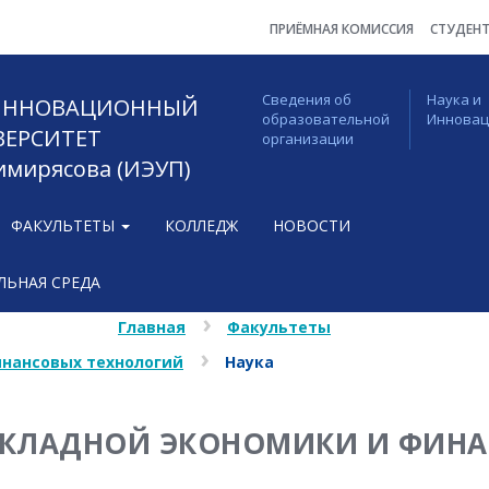
ПРИЁМНАЯ КОМИССИЯ
СТУДЕН
Сведения об
Наука и
 ИННОВАЦИОННЫЙ
образовательной
Иннова
ВЕРСИТЕТ
организации
Тимирясова (ИЭУП)
ФАКУЛЬТЕТЫ
КОЛЛЕДЖ
НОВОСТИ
ЬНАЯ СРЕДА
Главная
Факультеты
инансовых технологий
Наука
РИКЛАДНОЙ ЭКОНОМИКИ И ФИН