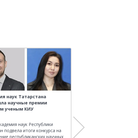
я наук Татарстана
Студентка КИУ удостое
ила научные премии
на Международном кон
м ученым КИУ
научных работ ВЭО Росс
кадемия наук Республики
28 мая состоялась торжес
н подвела итоги конкурса на
церемония вручения наград
ние республиканских научных
Международного конкурса