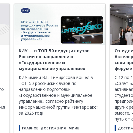
КИУ — в ТОП-50 ведущих вузов
От идеи
России по направлению
Акселер
«Государственное и
свои пр
муниципальное управление»
форуме
предпр
КИУ имени В.Г. Тимирясова вошёл в
С 12 по 
ТОП-50 российских вузов по
«Сэлэт Б
го
направлению подготовки
активная
«Государственное и муниципальное
студенто
управление» согласно рейтингу
предприн
ии!
Информационной группы «Интерфакс»
других р
за 2026 год!
вместе, 
путь от 
бизнес-п
ГЛАВНОЕ
ДОСТИЖЕНИЯ
МИИБ
ДОСТИ