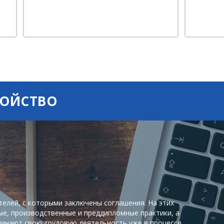
РОЙСТВО
елей, с которыми заключены соглашения. На этих
е, производственные и преддипломные практики, а
чинают свою трудовую деятельность уже в процессе