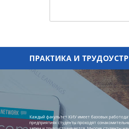
 мероприятии
уденты факультета
енерного бизнеса и
льтета Казанского
иверситета имени
ПРАКТИКА И ТРУДОУСТ
Каждый факультет КИУ имеет базовых работодат
предприятиях студенты проходят ознакомительны
затем и трудоустраиваются. Многие студенты на