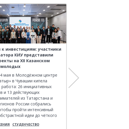
 к инвестициям: участники
Наследие выдающихся
атора КИУ представили
предпринимателей Росс
оекты на XII Казанском
исследовательский ста
 молодых
всероссийском конкурс
инимателей стран ОИС
14 мая в Молодёжном центре
15 мая в Торгово-промыш
атыр» в Чувашии кипела
палате РФ состоялась То
 работа: 26 инициативных
церемония награждения п
в и 13 действующих
федерального этапа V Все
имателей из Татарстана и
конкурса по истории
егионов России собрались
предпринимательства «На
чтобы пройти интенсивный
выдающихся предпринима
абстрактной идеи до чёткого
России».
лана.
ЖЕНИЯ
СТУДЕНЧЕСТВО
МИИБ