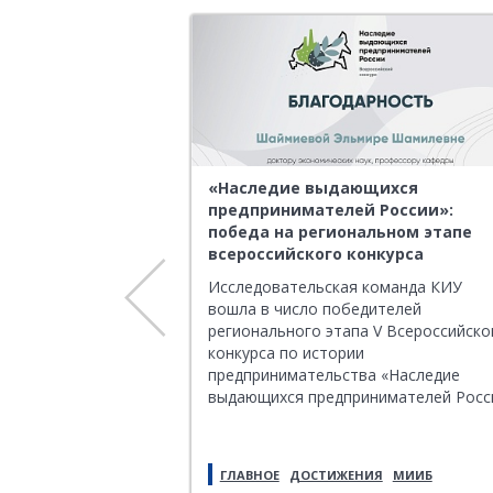
 концерте,
«Наследие выдающихся
бытиям Великой
предпринимателей России»:
войны
победа на региональном этапе
всероссийского конкурса
26 года в Казани в
Исследовательская команда КИУ
мени Ильгама
вошла в число победителей
азань Экспо»,
регионального этапа V Всероссийско
еквием «Каждый
конкурса по истории
освящён трагическим
предпринимательства «Наследие
 произошли в
выдающихся предпринимателей Росс
еликой
ны. Название
 тем, что Беларусь
ГЛАВНОЕ
ДОСТИЖЕНИЯ
МИИБ
каждого третьего