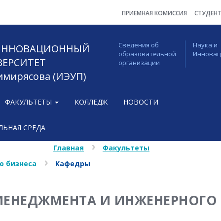
ПРИЁМНАЯ КОМИССИЯ
СТУДЕН
Сведения об
Наука и
 ИННОВАЦИОННЫЙ
образовательной
Иннова
ВЕРСИТЕТ
организации
Тимирясова (ИЭУП)
ФАКУЛЬТЕТЫ
КОЛЛЕДЖ
НОВОСТИ
ЬНАЯ СРЕДА
Главная
Факультеты
о бизнеса
Кафедры
МЕНЕДЖМЕНТА И ИНЖЕНЕРНОГО 