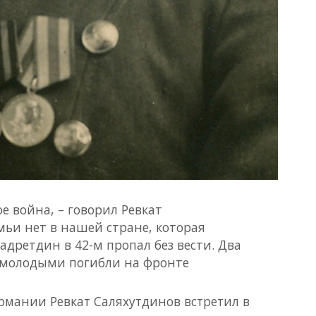
ое война, – говорил Ревкат
мьи нет в нашей стране, которая
адретдин в 42-м пропал без вести. Два
м молодыми погибли на фронте
рмании Ревкат Саляхутдинов встретил в