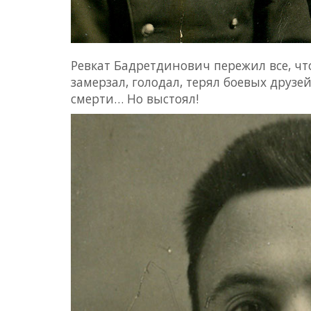
Ревкат Бадретдинович пережил все, что
замерзал, голодал, терял боевых друзе
смерти… Но выстоял!