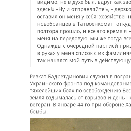
видимо, не в духе был, вдруг как за
здесь!» «Ну и отправляйте!», - дерзк
оставил он меня у себя: хозяйстве
новобранцев в Татвоенкомат, отку
полтора прошло, и все это время я
меня на передовую: мы же тогда все
Однажды с очередной партией приз
в руках у меня список с их фамилия
так начался мой путь в действую
Ревкат Бадретдинович служил в погран
Украинского фронта под командование
тяжелейших боях по освобождению Бесс
земля вздымалась от взрывов и день н
ветеран. В январе 44-го при обороне Х
бомбы.