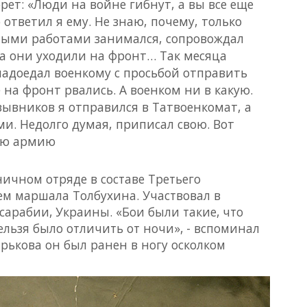
орет: «Люди на войне гибнут, а вы все еще
о ответил я ему. Не знаю, почему, только
нными работами занимался, сопровождал
да они уходили на фронт… Так месяца
 надоедал военкому с просьбой отправить
 на фронт рвались. А военком ни в какую.
ывников я отправился в Татвоенкомат, а
ми. Недолго думая, приписал свою. Вот
щую армию
ичном отряде в составе Третьего
м маршала Толбухина. Участвовал в
арабии, Украины. «Бои были такие, что
ельзя было отличить от ночи», - вспоминал
арькова он был ранен в ногу осколком