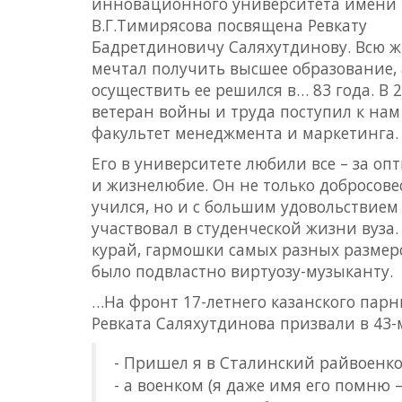
инновационного университета имени
В.Г.Тимирясова посвящена Ревкату
Бадретдиновичу Саляхутдинову. Всю ж
мечтал получить высшее образование, 
осуществить ее решился в… 83 года. В 
ветеран войны и труда поступил к нам
факультет менеджмента и маркетинга.
Его в университете любили все – за оп
и жизнелюбие. Он не только добросове
учился, но и с большим удовольствием
участвовал в студенческой жизни вуза.
курай, гармошки самых разных размеро
было подвластно виртуозу-музыканту.
…На фронт 17-летнего казанского пар
Ревката Саляхутдинова призвали в 43-
- Пришел я в Сталинский райвоенко
- а военком (я даже имя его помню