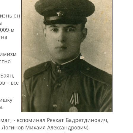
изнь он
а
2009-м
 на
тимизм
стно
 Баян,
в – все
нишку
м.
мат, - вспоминал Ревкат Бадретдинович,
 – Логинов Михаил Александрович),