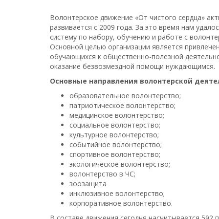
Волонтерское движение «От чистого сердца» ак
развивается с 2009 года. За это время нам удало
систему по набору, обучению и работе с волонте
Основной целью организации является привлече
обучающихся к общественно-полезной деятельно
оказание безвозмездной помощи нуждающимся.
Основные направления волонтерской деяте
образовательное волонтерство;
патриотическое волонтерство;
медицинское волонтерство;
социальное волонтерство;
культурное волонтерство;
событийное волонтерство;
спортивное волонтерство;
экологическое волонтерство;
волонтерство в ЧС;
зоозащита
инклюзивное волонтерство;
корпоративное волонтерство.
В составе движения сегодня насчитывается 592 