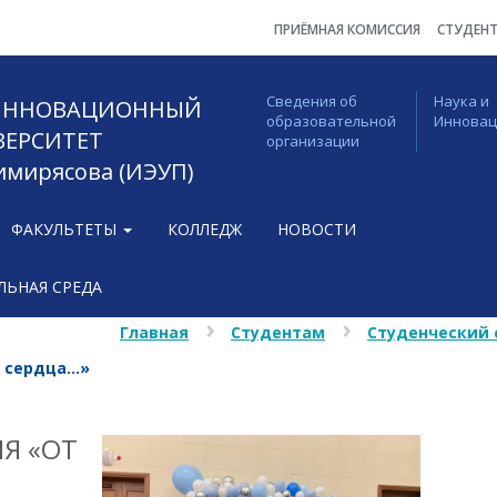
ПРИЁМНАЯ КОМИССИЯ
СТУДЕН
Сведения об
Наука и
 ИННОВАЦИОННЫЙ
образовательной
Иннова
ВЕРСИТЕТ
организации
Тимирясова (ИЭУП)
ФАКУЛЬТЕТЫ
КОЛЛЕДЖ
НОВОСТИ
ЬНАЯ СРЕДА
Главная
Студентам
Студенческий 
о сердца…»
Я «ОТ