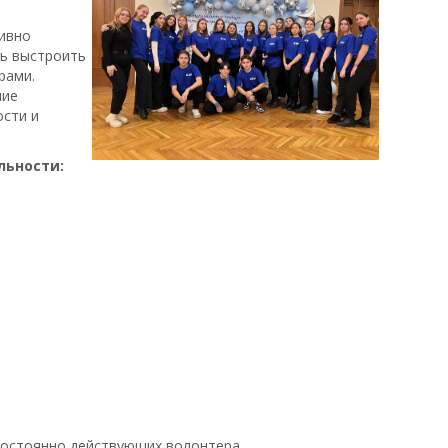
тивно
сь выстроить
рами.
ние
сти и
льности:
постоянно действующих волонтера.