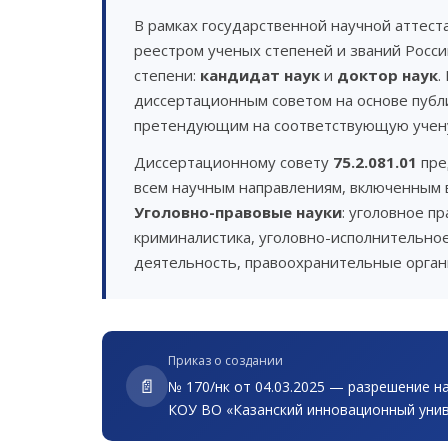
В рамках государственной научной аттест
реестром ученых степеней и званий Росс
степени:
кандидат наук
и
доктор наук
.
диссертационным советом на основе публ
претендующим на соответствующую учен
Диссертационному совету
75.2.081.01
пре
всем научным направлениям, включенным 
Уголовно-правовые науки
: уголовное п
криминалистика, уголовно-исполнительное
деятельность, правоохранительные орган
Приказ о создании
📄
№ 170/нк от 04.03.2025 — разрешение н
КОУ ВО «Казанский инновационный унив