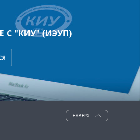
 С "КИУ" (ИЭУП)
СЯ
НАВЕРХ