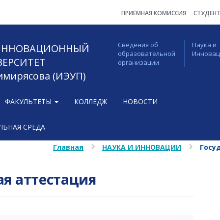
ПРИЁМНАЯ КОМИССИЯ
СТУДЕН
Сведения об
Наука и
 ИННОВАЦИОННЫЙ
образовательной
Иннова
ВЕРСИТЕТ
организации
Тимирясова (ИЭУП)
ФАКУЛЬТЕТЫ
КОЛЛЕДЖ
НОВОСТИ
ЬНАЯ СРЕДА
Главная
НАУКА И ИННОВАЦИИ
Госу
ая аттестация